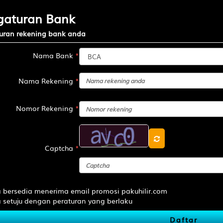
gaturan Bank
uran rekening bank anda
Nama Bank
*
Nama Rekening
*
Nomor Rekening
*
Captcha
*
 bersedia menerima email promosi pakuhilir.com
 setuju dengan peraturan yang berlaku
Daftar