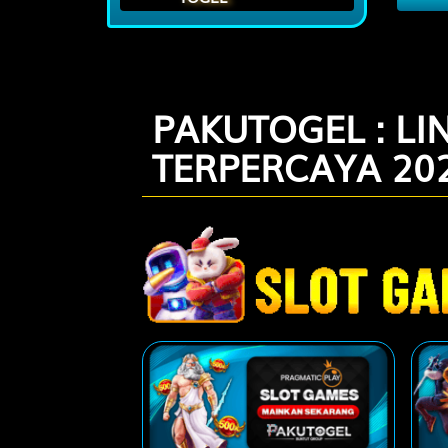
08-07-2024 17:03:22
JAM PASARAN TOGEL
06-07-2024 12:57:13
DISKON & HADIAH TOGEL
PAKUTOGEL : L
24-05-2023 13:47:02
TERPERCAYA 20