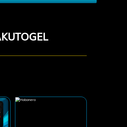
AKUTOGEL